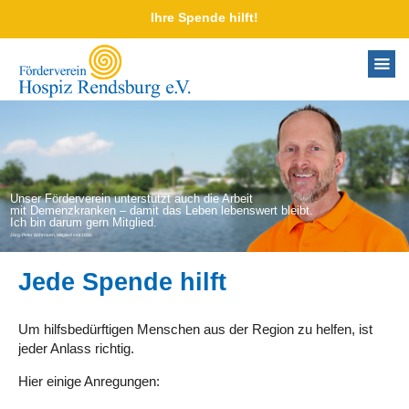
Ihre Spende hilft!
© 2024 Förderverein Hospiz Rendsburg |
Impressum
·
Datenschutzerklärung
Unser Förderverein unterstützt auch die Arbeit
mit Demenzkranken – damit das Leben lebenswert bleibt.
Ich bin darum gern Mitglied.
Jörg-Peter Böhrnsen, Mitglied seit 1996
Jede Spende hilft
Um hilfsbedürftigen Menschen aus der Region zu helfen, ist
jeder Anlass richtig.
Hier einige Anregungen: